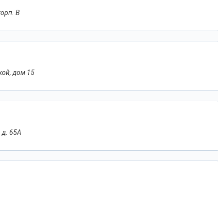
корп. В
кой, дом 15
 д. 65A