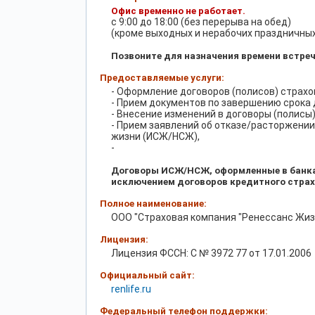
Офис временно не работает.
с 9:00 до 18:00 (без перерыва на обед)
(кроме выходных и нерабочих праздничных
Позвоните для назначения времени встре
Предоставляемые услуги:
- Оформление договоров (полисов) страхо
- Прием документов по завершению срока 
- Внесение изменений в договоры (полисы)
- Прием заявлений об отказе/расторжении
жизни (ИСЖ/НСЖ),
-
Договоры ИСЖ/НСЖ, оформленные в банках
исключением договоров кредитного страх
Полное наименование:
ООО "Страховая компания "Ренессанс Жиз
Лицензия:
Лицензия ФССН: С № 3972 77 от 17.01.2006
Официальный сайт:
renlife.ru
Федеральный телефон поддержки: