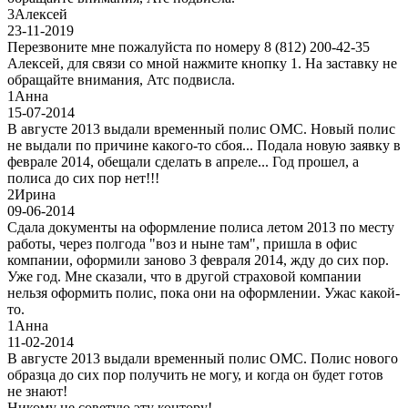
3
Алексей
23-11-2019
Перезвоните мне пожалуйста по номеру 8 (812) 200-42-35
Алексей, для связи со мной нажмите кнопку 1. На заставку не
обращайте внимания, Атс подвисла.
1
Анна
15-07-2014
В августе 2013 выдали временный полис ОМС. Новый полис
не выдали по причине какого-то сбоя... Подала новую заявку в
феврале 2014, обещали сделать в апреле... Год прошел, а
полиса до сих пор нет!!!
2
Ирина
09-06-2014
Сдала документы на оформление полиса летом 2013 по месту
работы, через полгода "воз и ныне там", пришла в офис
компании, оформили заново 3 февраля 2014, жду до сих пор.
Уже год. Мне сказали, что в другой страховой компании
нельзя оформить полис, пока они на оформлении. Ужас какой-
то.
1
Анна
11-02-2014
В августе 2013 выдали временный полис ОМС. Полис нового
образца до сих пор получить не могу, и когда он будет готов
не знают!
Никому не советую эту контору!