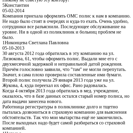
5
Константин
05-02-2014
Компания приехала оформлять ОМС полис к нам в компанию.
Не надо было стоят в очередях и куда-то ехать. Очень удобно,
сотрудники все разъяснили. Последующее обслуживание на
уровне. Ни в одной из поликлиник и больниц проблем не
было.
1
Никонцева Светлана Павловна
05-10-2013
30 августа 2012 года обратилась в эту компанию на ул.
Лизюкова, 61, чтобы оформить полис. Выдали мне его с
двухмесячной задержкой и неправильной датой рождения.
Причём голословно заявили, что "там" не могли перепутать.
Значит, я сама плохо проверила составленные ими бумаги.
Второй полис получила 29 января 2013 года уже на ул.
Жукова, 4, куда переехал их офис. Рано радовалась.
Когда 4 октября 2013 года обратилась в мед. учреждение,
оказалось, что в базе данных остался старый номер полиса, но
дата выдачи занесена нового.
Работница регистратуры в поликлинике долго и тщетно
пыталась дозвониться в страховую компанию для выяснения
обстоятельств. Так что мои мытарства ещё не закончились.
После выходных надо будет самой разбираться со страховой
компанией.